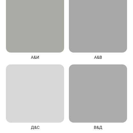
А&И
А&В
Д&С
В&Д