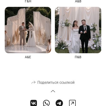
Г&Н
А&В
А&Е
П&В
Поделиться ссылкой