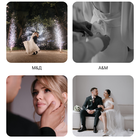
М&Д
А&М