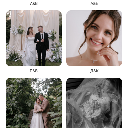
А&В
А&Е
П&В
Д&К