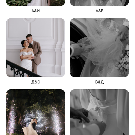
А&И
А&В
Д&С
В&Д