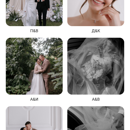
П&В
Д&К
А&И
А&В