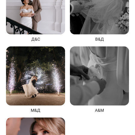
Д&С
В&Д
М&Д
А&М