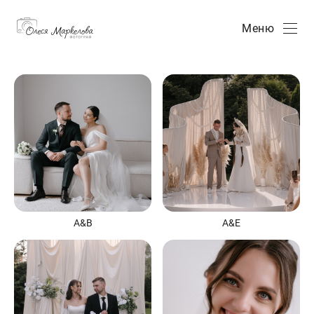
Меню
А&В
А&Е